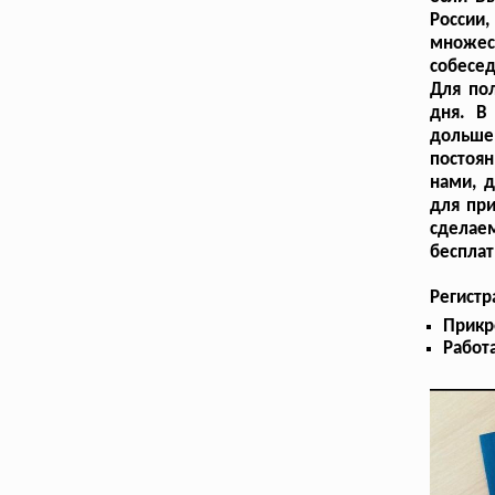
России,
множес
собесед
Для по
дня. В
дольше
постоя
нами, 
для при
сделаем
бесплат
Регист
Прикр
Работа