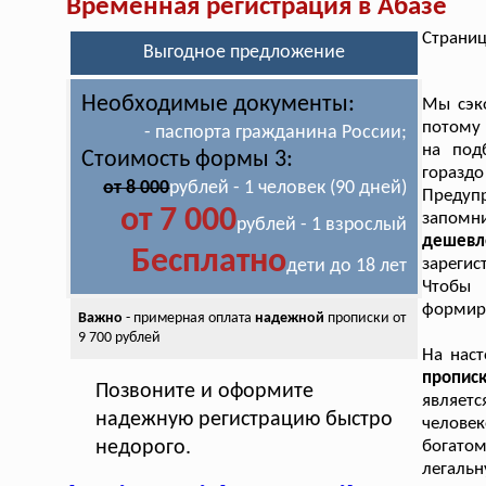
Временная регистрация в Абазе
Страниц
Выгодное предложение
Необходимые документы:
Мы сэко
потому 
- паспорта гражданина России;
на под
Стоимость формы 3:
гораздо
от 8 000
рублей - 1 человек (90 дней)
Предупр
от 7 000
запом
рублей - 1 взрослый
дешевл
Бесплатно
зарегис
дети до 18 лет
Чтобы 
формиру
Важно
- примерная оплата
надежной
прописки от
9 700 рублей
На нас
пропис
Позвоните и оформите
являет
надежную регистрацию быстро
челове
недорого.
богатом
легаль