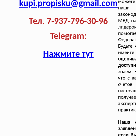
kupi.propisku@gmail.com
можете
наши 
законо
Тел. 7-937-796-30-96
МВД на
лидером
помога
Telegram:
Федерац
Будьте
Нажмите тут
имейт
оценив
доступ
знаем, 
что с 
счетов
настоя
получае
экспер
практик
Наша к
заявле
если В