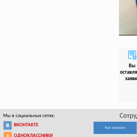
Вы
оставл
заяв
Сотру
Мы в социальных сетях:
ВКОНТАКТЕ
Как заказать
ОДНОКЛАССНИКИ